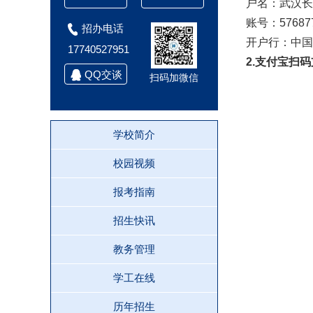
户名：武汉长
账号：576877
招办电话
开户行：中国
17740527951
2.支付宝扫
QQ交谈
扫码加微信
学校简介
校园视频
报考指南
招生快讯
教务管理
学工在线
历年招生